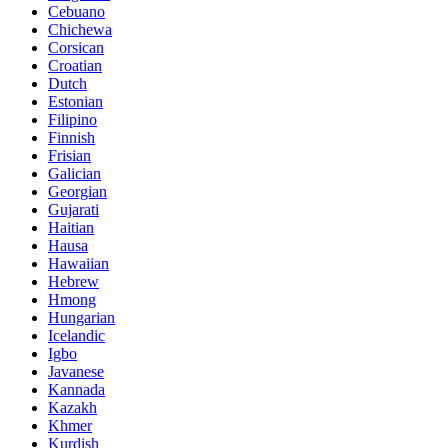
Cebuano
Chichewa
Corsican
Croatian
Dutch
Estonian
Filipino
Finnish
Frisian
Galician
Georgian
Gujarati
Haitian
Hausa
Hawaiian
Hebrew
Hmong
Hungarian
Icelandic
Igbo
Javanese
Kannada
Kazakh
Khmer
Kurdish