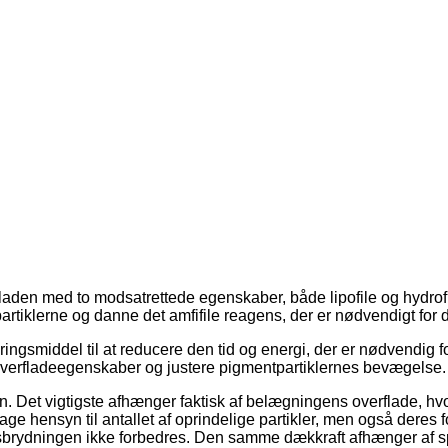
aden med to modsatrettede egenskaber, både lipofile og hydrofile
tiklerne og danne det amfifile reagens, der er nødvendigt for 
ingsmiddel til at reducere den tid og energi, der er nødvendig f
erfladeegenskaber og justere pigmentpartiklernes bevægelse. D
 Det vigtigste afhænger faktisk af belægningens overflade, hvor
 tage hensyn til antallet af oprindelige partikler, men også dere
lysbrydningen ikke forbedres. Den samme dækkraft afhænger af sp