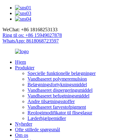
WeChat: +86 18168253133
Ring til os: +86 15949027878
WhatsApp: 8618068723597
Hjem
Produkter
Specielle funktionelle belægninger
Vandbaseret polymeremulsion
Belægningsfortykningsmiddel
Vandbaseret dispergeringsmiddel
Vandbaseret befugtningsmiddel
Andre tilsætningsstoffer
Vandbaseret farvestofpigment
Reologimodifikator til fliseglasur
Læderhjælpemidler
Nyheder
Ofte stillede spørgsmål
Om os