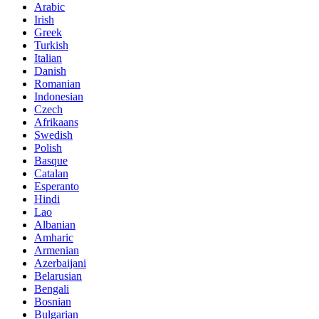
Arabic
Irish
Greek
Turkish
Italian
Danish
Romanian
Indonesian
Czech
Afrikaans
Swedish
Polish
Basque
Catalan
Esperanto
Hindi
Lao
Albanian
Amharic
Armenian
Azerbaijani
Belarusian
Bengali
Bosnian
Bulgarian