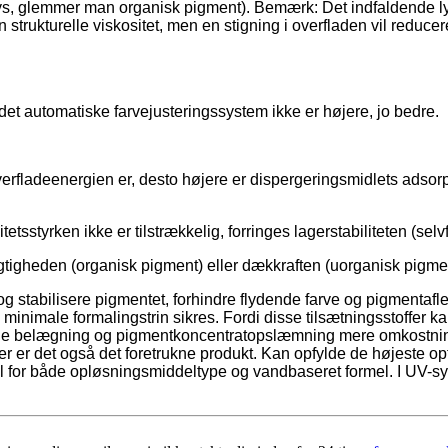
s, glemmer man organisk pigment). Bemærk: Det indfaldende lys r
n strukturelle viskositet, men en stigning i overfladen vil reducer
et automatiske farvejusteringssystem ikke er højere, jo bedre.
overfladeenergien er, desto højere er dispergeringsmidlets adso
etsstyrken ikke er tilstrækkelig, forringes lagerstabiliteten (selvfø
igheden (organisk pigment) eller dækkraften (uorganisk pigmen
stabilisere pigmentet, forhindre flydende farve og pigmentaflej
nimale formalingstrin sikres. Fordi disse tilsætningsstoffer k
ede belægning og pigmentkoncentratopslæmning mere omkostning
 er det også det foretrukne produkt. Kan opfylde de højeste op
for både opløsningsmiddeltype og vandbaseret formel. I UV-sys