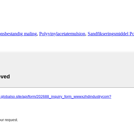
onsbestandig maling
,
Polyvinylacetatemulsion
,
Sandfikseringsmiddel P