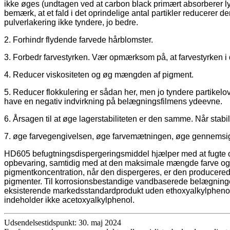
ikke øges (undtagen ved at carbon black primært absorberer ly
bemærk, at et fald i det oprindelige antal partikler reducerer de
pulverlakering ikke tyndere, jo bedre.
2. Forhindr flydende farvede hårblomster.
3. Forbedr farvestyrken. Vær opmærksom på, at farvestyrken i d
4. Reducer viskositeten og øg mængden af ​​pigment.
5. Reducer flokkulering er sådan her, men jo tyndere partikel
have en negativ indvirkning på belægningsfilmens ydeevne.
6. Årsagen til at øge lagerstabiliteten er den samme. Når stabilit
7. øge farvegengivelsen, øge farvemætningen, øge gennemsigt
HD605 befugtningsdispergeringsmiddel hjælper med at fugte og 
opbevaring, samtidig med at den maksimale mængde farve og mi
pigmentkoncentration, når den dispergeres, er den producer
pigmenter. Til korrosionsbestandige vandbaserede belægninger
eksisterende markedsstandardprodukt uden ethoxyalkylphenol 
indeholder ikke acetoxyalkylphenol.
Udsendelsestidspunkt: 30. maj 2024