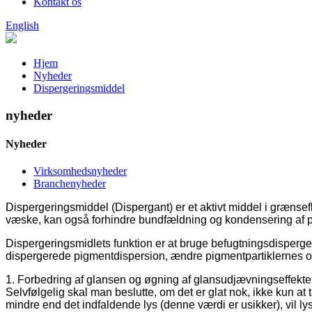
Kontakt os
English
Hjem
Nyheder
Dispergeringsmiddel
nyheder
Nyheder
Virksomhedsnyheder
Branchenyheder
Dispergeringsmiddel (Dispergant) er et aktivt middel i grænsefl
væske, kan også forhindre bundfældning og kondensering af par
Dispergeringsmidlets funktion er at bruge befugtningsdisperger
dispergerede pigmentdispersion, ændre pigmentpartiklernes ov
1. Forbedring af glansen og øgning af glansudjævningseffekten.
Selvfølgelig skal man beslutte, om det er glat nok, ikke kun at
mindre end det indfaldende lys (denne værdi er usikker), vil 