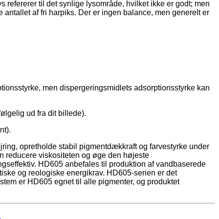
efererer til det synlige lysområde, hvilket ikke er godt; men
e antallet af fri harpiks. Der er ingen balance, men generelt er
rptionsstyrke, men dispergeringsmidlets adsorptionsstyrke kan
lgelig ud fra dit billede).
t).
ring, opretholde stabil pigmentdækkraft og farvestyrke under
an reducere viskositeten og øge den højeste
seffektiv. HD605 anbefales til produktion af vandbaserede
tiske og reologiske energikrav. HD605-serien er det
tem er HD605 egnet til alle pigmenter, og produktet