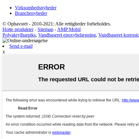
Virksomhedsnyheder
Branchenyheder
© Ophavsret - 2010-2021: Alle rettigheder forbeholdes.
Hotte produkter
-
Sitemap
-
AMP Mobil
Polyakrylharpiks
,
Vandbaseret epoxybelægning
,
Vandbaseret korrosi
Send e-mail
x