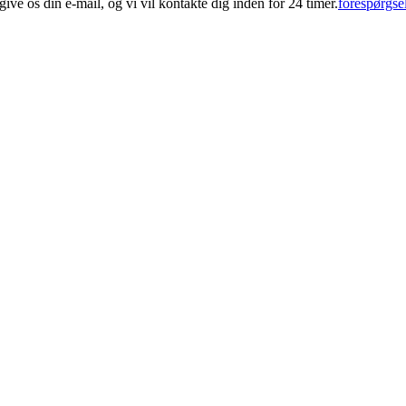
give os din e-mail, og vi vil kontakte dig inden for 24 timer.
forespørgse