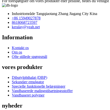
For forespørgsler om vores produkter eller prisliste, bedes du venligst 
Industriområde Tangqiaotang Zhang Jiagang City Kina
+86 15949027878
8618068723597
keralay@yeah.net
Information
Kontakt os
Om os
Ofte stillede spørgsmål
vores produkter
Dibutylphthalat (DBP)
Sekundær emulgator
Specielle funktionelle belægninger
Vandbaserede malingstilsætningsstoffer
Vandbaseret polymer
nyheder