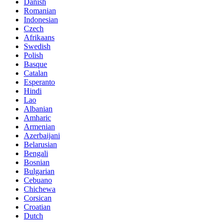
Danish
Romanian
Indonesian
Czech
Afrikaans
Swedish
Polish
Basque
Catalan
Esperanto
Hindi
Lao
Albanian
Amharic
Armenian
Azerbaijani
Belarusian
Bengali
Bosnian
Bulgarian
Cebuano
Chichewa
Corsican
Croatian
Dutch