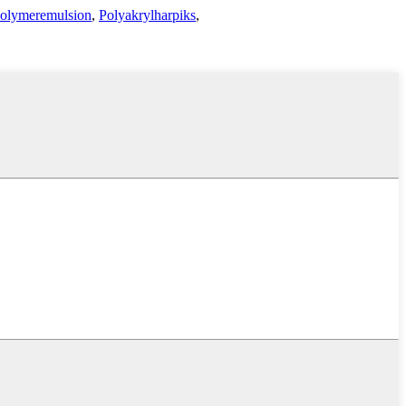
Polymeremulsion
,
Polyakrylharpiks
,