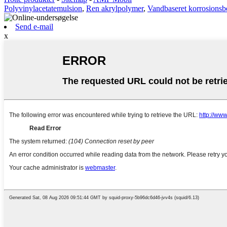
Polyvinylacetatemulsion
,
Ren akrylpolymer
,
Vandbaseret korrosionsb
Send e-mail
x