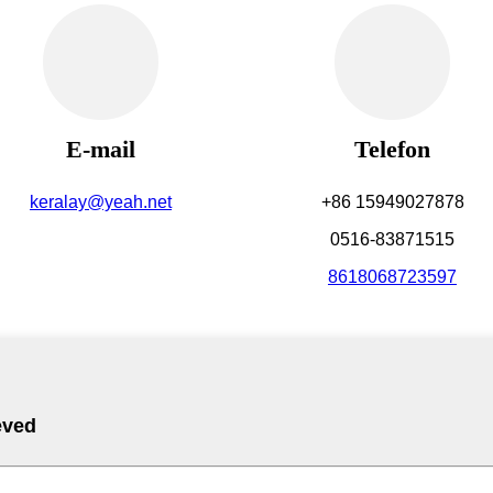
E-mail
Telefon
keralay@yeah.net
+86 15949027878
0516-83871515
8618068723597