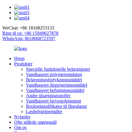
WeChat: +86 18168253133
Ring til os: +86 15949027878
WhatsApp: 8618068723597
Hjem
Produkter
Specielle funktionelle belægninger
Vandbaseret polymeremulsion
Belægningsfortykningsmiddel
Vandbaseret dispergeringsmiddel
Vandbaseret befugtningsmiddel
Andre tilsætningsstoffer
Vandbaseret farvestofpigment
Reologimodifikator til fliseglasur
Læderhjælpemidler
Nyheder
Ofte stillede spørgsmål
Om os