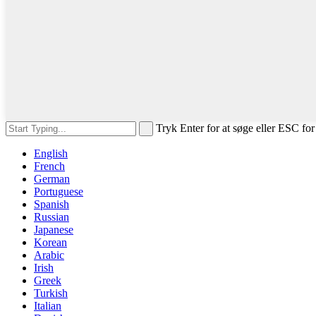
Tryk Enter for at søge eller ESC for
English
French
German
Portuguese
Spanish
Russian
Japanese
Korean
Arabic
Irish
Greek
Turkish
Italian