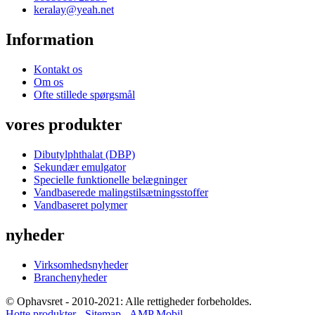
keralay@yeah.net
Information
Kontakt os
Om os
Ofte stillede spørgsmål
vores produkter
Dibutylphthalat (DBP)
Sekundær emulgator
Specielle funktionelle belægninger
Vandbaserede malingstilsætningsstoffer
Vandbaseret polymer
nyheder
Virksomhedsnyheder
Branchenyheder
© Ophavsret - 2010-2021: Alle rettigheder forbeholdes.
Hotte produkter
-
Sitemap
-
AMP Mobil